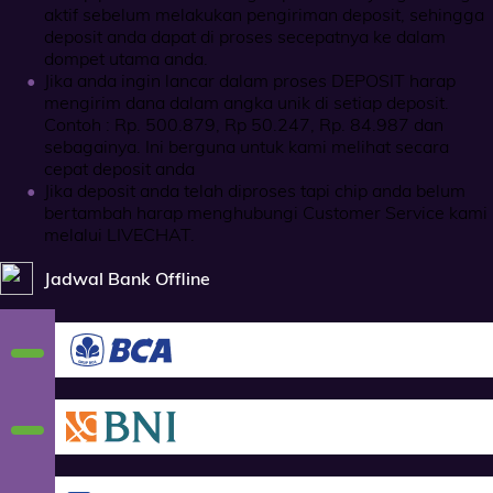
aktif sebelum melakukan pengiriman deposit, sehingga
PROMOSI
deposit anda dapat di proses secepatnya ke dalam
dompet utama anda.
HUBUNGI
Jika anda ingin lancar dalam proses DEPOSIT harap
KAMI
mengirim dana dalam angka unik di setiap deposit.
Contoh : Rp. 500.879, Rp 50.247, Rp. 84.987 dan
DOWNLOAD
sebagainya. Ini berguna untuk kami melihat secara
cepat deposit anda
Lupa
DAFTAR
Jika deposit anda telah diproses tapi chip anda belum
Password?
bertambah harap menghubungi Customer Service kami
ASUK
Butuh
LIVE
melalui LIVECHAT.
Bantuan?
CHAT
Jadwal Bank Offline
2021 ©
IBETOTO
All right
reserved
Deta
Deta